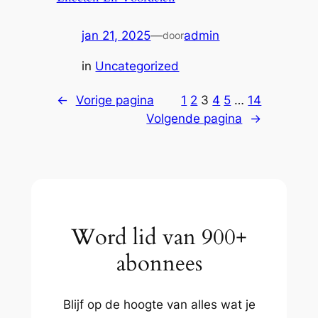
jan 21, 2025
—
admin
door
in
Uncategorized
←
Vorige pagina
1
2
3
4
5
…
14
Volgende pagina
→
Word lid van 900+
abonnees
Blijf op de hoogte van alles wat je